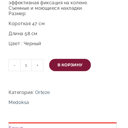
эффективная фиксация на колене.
Съемные и моющиеся накладки.
Размер:
Короткая 47 см
Длина 58 см
Цвет : Черный
В КОРЗИНУ
Количество
товара
Наколенник
с
управляемым
Категория:
Orteze
механизмом
(кнопка)
Medoksa
LS014A