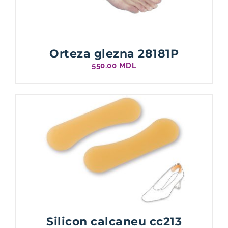
Orteza glezna 28181P
550.00
MDL
Silicon calcaneu cc213