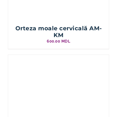
Orteza moale cervicală AM-
KM
600.00
MDL