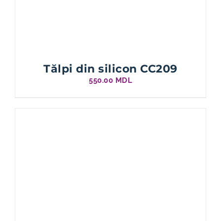
Tălpi din silicon CC209
550.00
MDL