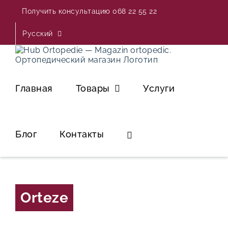
Skip
Получить консультацию 068 22 55 22
to
content
Русский
Главная
Товары
Услуги
Блог
Контакты
Orteze