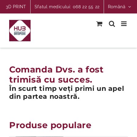
Skip
3D PRINT
Sfatul medicului: 068 22 55 22
Română
to
content
Comanda Dvs. a fost
trimisă cu succes.
În scurt timp veți primi un apel
din partea noastră.
Produse populare