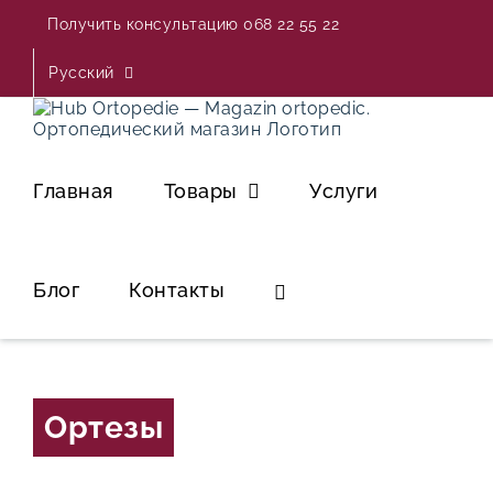
Skip
Получить консультацию 068 22 55 22
to
content
Русский
Главная
Товары
Услуги
Блог
Контакты
Ортезы