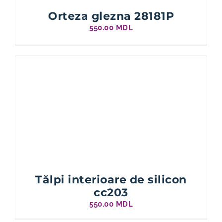
Orteza glezna 28181P
550.00
MDL
Tălpi interioare de silicon
cc203
550.00
MDL