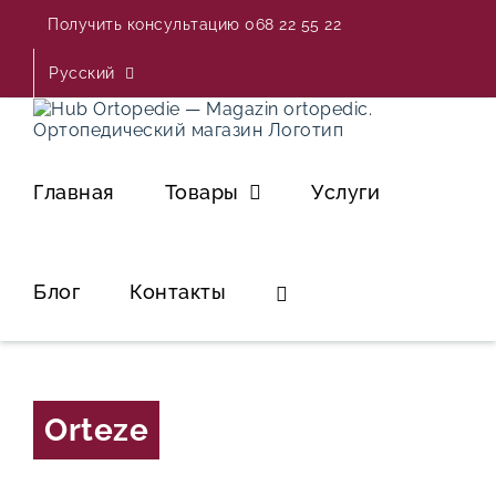
Skip
Получить консультацию 068 22 55 22
to
content
Русский
Главная
Товары
Услуги
Блог
Контакты
Orteze