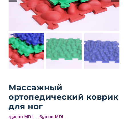
Массажный
ортопедический коврик
для ног
Диапазон
–
450.00
MDL
650.00
MDL
цен:
450.00 MDL