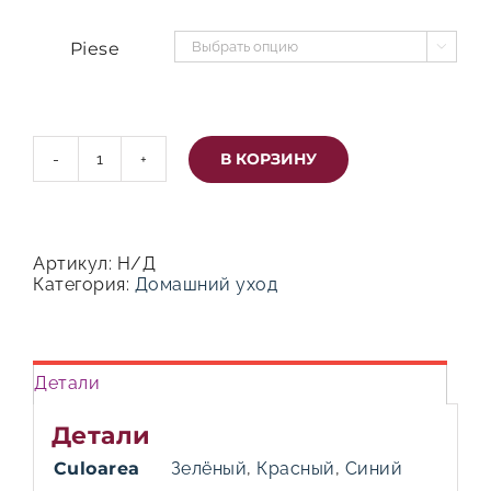
Piese

В КОРЗИНУ
Количество
товара
Массажный
ортопедический
коврик
Артикул:
Н/Д
для
Категория:
Домашний уход
ног
Детали
Детали
Culoarea
Зелёный
,
Красный
,
Синий