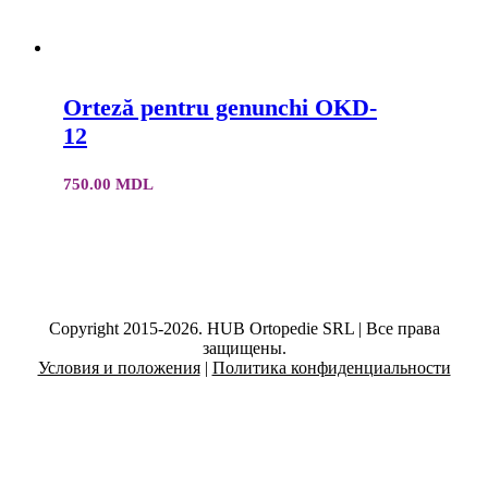
Orteză pentru genunchi OKD-
12
750.00
MDL
Copyright 2015-2026. HUB Ortopedie SRL | Все права
защищены.
Условия и положения
|
Политика конфиденциальности
Facebook
Instagram
YouTube
Email