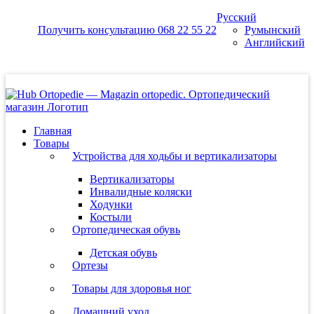
Skip
Русский
to
Получить консультацию 068 22 55 22
Румынский
content
Английский
Главная
Товары
Устройства для ходьбы и вертикализаторы
Вертикализаторы
Инвалидные коляски
Ходунки
Костыли
Ортопедическая обувь
Детская обувь
Ортезы
Товары для здоровья ног
Домашний уход