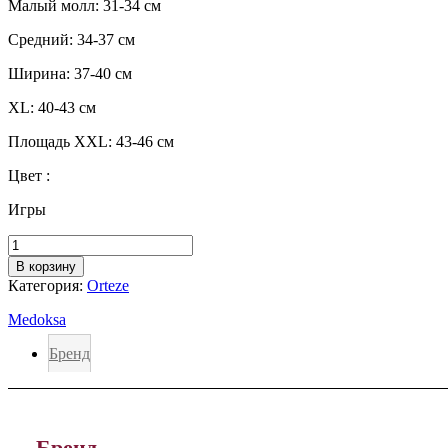
Малый молл: 31-34 см
Средний: 34-37 см
Ширина: 37-40 см
ХL: 40-43 см
Площадь XXL: 43-46 см
Цвет :
Игры
Количество
товара
В корзину
Наколенник
Категория:
Orteze
распорный
со
Medoksa
связкой
SP003
Бренд
Бренд