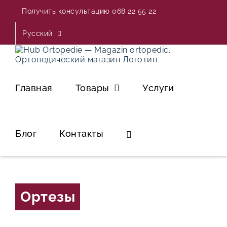
Skip
Получить консультацию 068 22 55 22
to
content
Русский
Главная
Товары
Услуги
Блог
Контакты
Ортезы