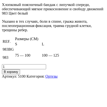
Хлопковый поясничный бандаж с липучкой спереди,
обеспечивающий мягкое прикосновение и свободу движений
983 Цвет белый
Указано в тех случаях, боли в спине, грыжа живота,
послеоперационная фиксация, травма грудной клетки,
трещины ребер.
Размеры (CM)
REF.
S
L
983BG
75 — 100
100 — 125
983
Количество
товара
В корзину
Поясничный
Артикул:
5100
Категория:
Ортезы
бандаж
PRIM
983