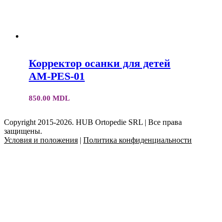
Корректор осанки для детей
AM-PES-01
850.00
MDL
Copyright 2015-2026. HUB Ortopedie SRL | Все права
защищены.
Условия и положения
|
Политика конфиденциальности
Facebook
Instagram
YouTube
Email