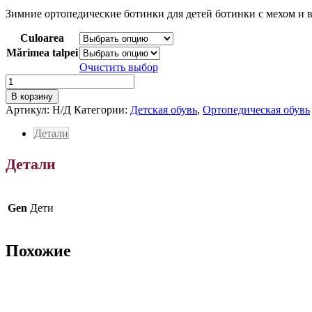
цен:
Зимние ортопедические ботинки для детей ботинки с мехом и
1,400.00 MDL
–
Culoarea
1,800.00 MDL
Mărimea talpei
Очистить выбор
Количество
товара
В корзину
Зимние
Артикул:
Н/Д
Категории:
Детская обувь
,
Ортопедическая обувь
ортопедические
ботинки
Детали
для
детей
Детали
Gen
Дети
Похожие