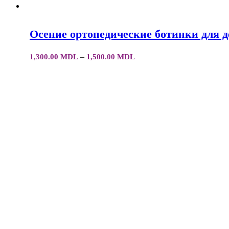
Осение ортопедические ботинки для 
Диапазон
–
1,300.00
MDL
1,500.00
MDL
цен:
1,300.00 MDL
–
1,500.00 MDL