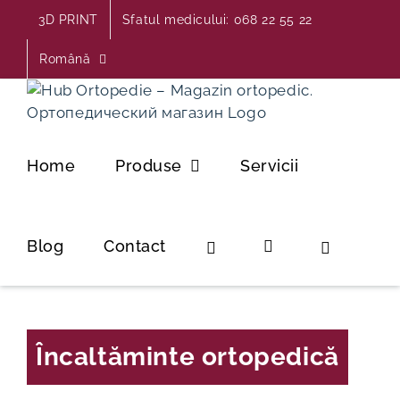
Skip
3D PRINT
Sfatul medicului: 068 22 55 22
to
content
Română
Home
Produse
Servicii
Blog
Contact
Încaltăminte ortopedică