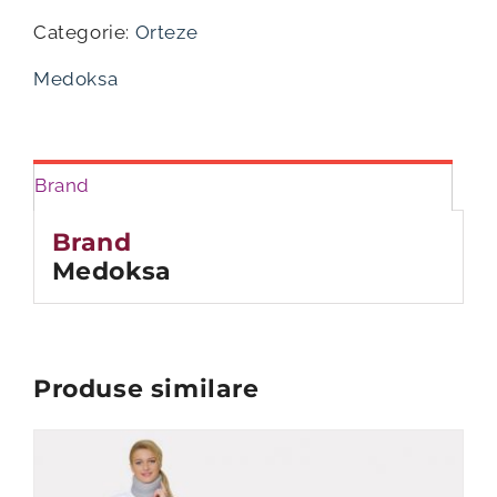
claviculă
Categorie:
Orteze
copii
KP106
Medoksa
Brand
Brand
Medoksa
Produse similare