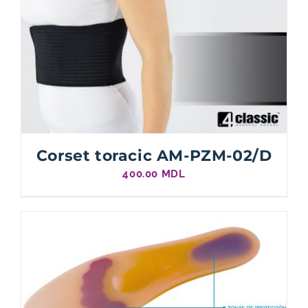
Corset toracic AM-PZM-02/D
400.00
MDL