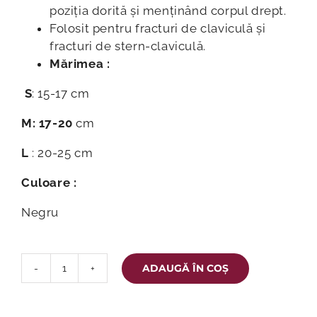
poziția dorită și menținând corpul drept.
Folosit pentru fracturi de claviculă și
fracturi de stern-claviculă.
Mărimea :
S
: 15-17 cm
M: 17-20
cm
L
: 20-25 cm
Culoare :
Negru
ADAUGĂ ÎN COȘ
Cantitate
Bandaj
pentru