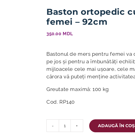
Baston ortopedic c
femei – 92cm
350.00
MDL
Bastonul de mers pentru femei va of
pe jos și pentru a îmbunătăți echili
mijloacele cele mai ușoare, cele ma
cărora vă puteți menține activitate
Greutate maximă: 100 kg
Cod. RP140
ADAUGĂ ÎN COȘ
Cantitate