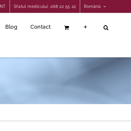
INT
Sfatul medicului: 068 22 55 22
Română
Blog
Contact