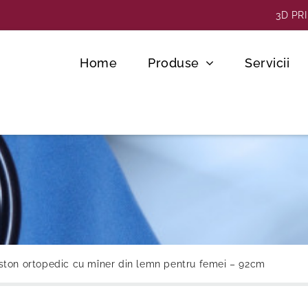
3D PR
Home
Produse
Servicii
ston ortopedic cu mîner din lemn pentru femei – 92cm