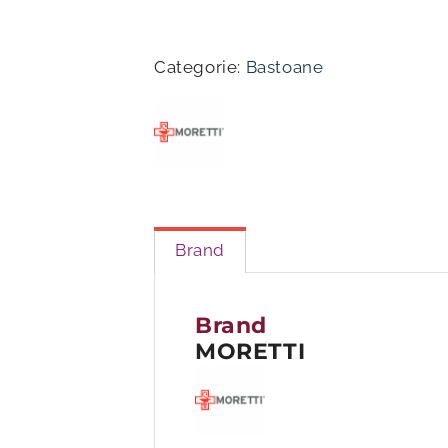
Baston
ortopedic
cu
Categorie:
Bastoane
mîner
din
lemn
pentru
femei
-
92cm
Brand
Brand
MORETTI