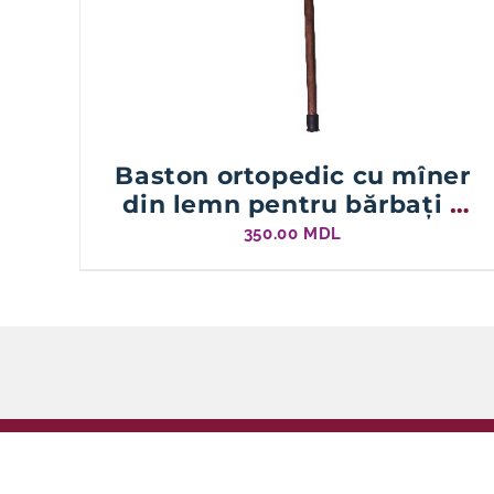
Baston ortopedic cu mîner
din lemn pentru bărbați –
92cm
350.00
MDL
Copyright 2015-2026. HUB Ortopedie SRL | Toate drep