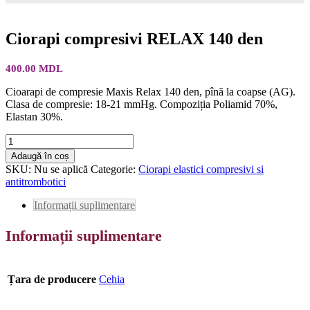
Ciorapi compresivi RELAX 140 den
400.00
MDL
Cioarapi de compresie Maxis Relax 140 den, pînă la coapse (AG).
Clasa de compresie: 18-21 mmHg. Compoziția Poliamid 70%,
Elastan 30%.
Cantitate
Ciorapi
Adaugă în coș
compresivi
SKU:
Nu se aplică
Categorie:
Ciorapi elastici compresivi si
RELAX
antitrombotici
140
den
Informații suplimentare
Informații suplimentare
Țara de producere
Cehia