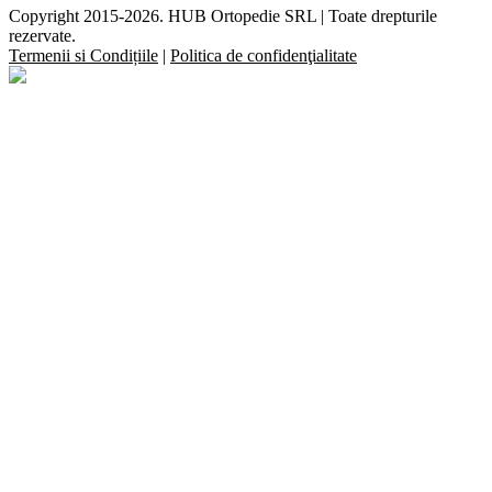
Copyright 2015-2026. HUB Ortopedie SRL | Toate drepturile
rezervate.
Termenii si Condițiile
|
Politica de confidenţialitate
Facebook
YouTube
Instagram
E-
Close
mail:
Sliding
Bar
Area