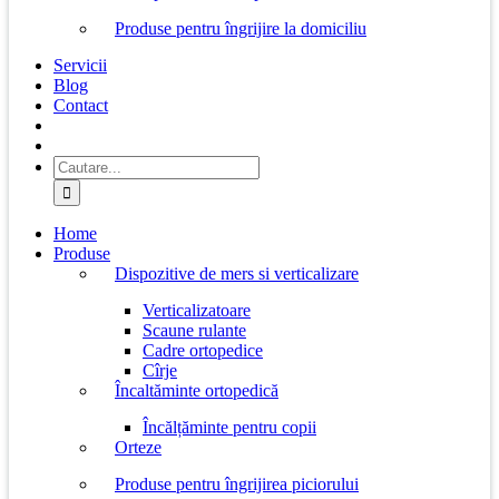
Produse pentru îngrijire la domiciliu
Servicii
Blog
Contact
Cautare...
Home
Produse
Dispozitive de mers si verticalizare
Verticalizatoare
Scaune rulante
Cadre ortopedice
Cîrje
Încaltăminte ortopedică
Încălțăminte pentru copii
Orteze
Produse pentru îngrijirea piciorului