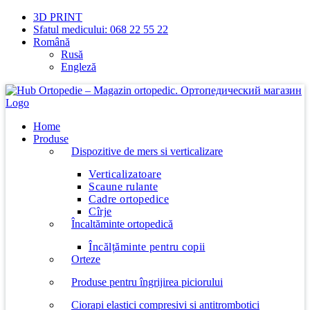
Skip
3D PRINT
to
Sfatul medicului: 068 22 55 22
content
Română
Rusă
Engleză
Home
Produse
Dispozitive de mers si verticalizare
Verticalizatoare
Scaune rulante
Cadre ortopedice
Cîrje
Încaltăminte ortopedică
Încălțăminte pentru copii
Orteze
Produse pentru îngrijirea piciorului
Ciorapi elastici compresivi si antitrombotici