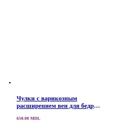
Чулки с варикозным
расширением вен для бедра
(класс 2) VG006
650.00
MDL