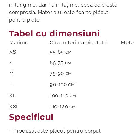
în lungime, dar nu în lățime, ceea ce crește
compresia. Materialul este foarte plăcut
pentru piele.
Tabel cu dimensiuni
Marime
Circumferinta pieptului
Meto
XS
55-65 см
S
65-75 см
M
75-90 см
L
90-100 см
XL
100-110 см
XXL
110-120 см
Specificul
– Produsul este plăcut pentru corpul