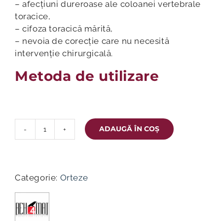
– afecțiuni dureroase ale coloanei vertebrale
toracice,
– cifoza toracică mărită,
– nevoia de corecție care nu necesită
intervenție chirurgicală.
Metoda de utilizare
ADAUGĂ ÎN COȘ
Cantitate
Corector
de
ținută
Categorie:
Orteze
regiunea
umărului
АМ-
PES-