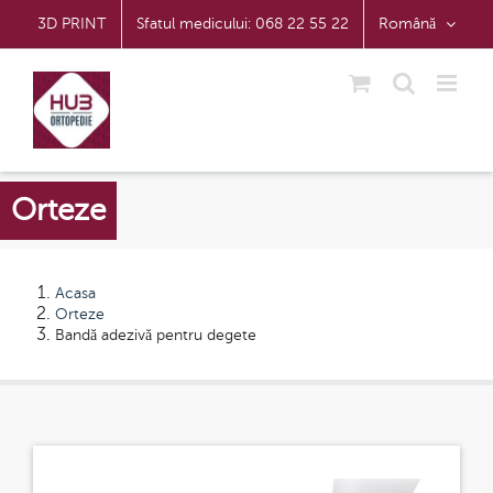
Skip
3D PRINT
Sfatul medicului: 068 22 55 22
Română
to
content
Orteze
Acasa
Orteze
Bandă adezivă pentru degete