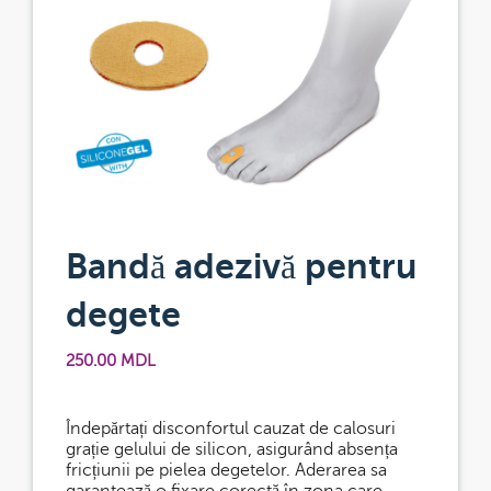
Bandă adezivă pentru
degete
250.00
MDL
Îndepărtați disconfortul cauzat de calosuri
grație gelului de silicon, asigurând absența
fricțiunii pe pielea degetelor. Aderarea sa
garantează o fixare corectă în zona care