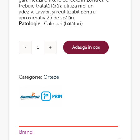
trebuie tratată fără a utiliza nici un
adeziv. Lavabil și reutilizabil pentru
aproximativ 25 de spălări.
Patologie
: Calosuri (bătături)
Adaugă în coș
Cantitate
Bandă
adezivă
pentru
degete
Categorie:
Orteze
Brand