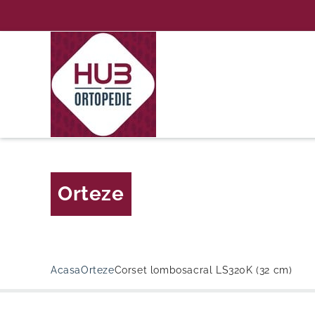
Skip
to
content
Orteze
Acasa
Orteze
Corset lombosacral LS320K (32 cm)