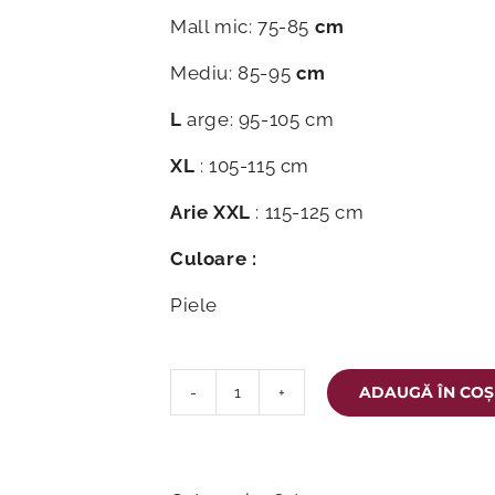
Mall mic: 75-85
cm
Mediu: 85-95
cm
L
arge: 95-105 cm
XL
: 105-115 cm
Arie XXL
: 115-125 cm
Culoare :
Piele
ADAUGĂ ÎN COȘ
Cantitate
Corset
lombosacral
LS320K