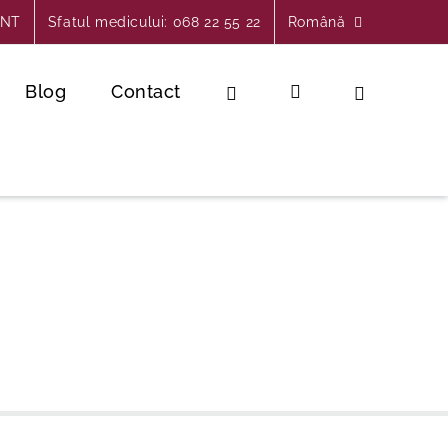
INT
Sfatul medicului: 068 22 55 22
Română
Blog
Contact