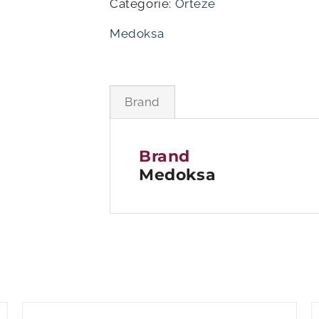
Categorie:
Orteze
(32
cm)
Medoksa
Brand
Brand
Medoksa