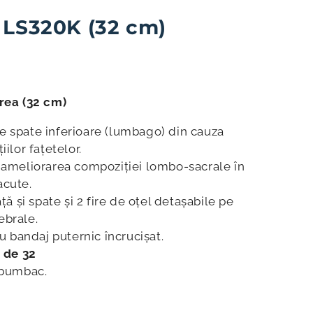
 LS320K (32 cm)
rea (32 cm)
e spate inferioare (lumbago) din cauza
iilor fațetelor.
n ameliorarea compoziției lombo-sacrale în
acute.
ață și spate și 2 fire de oțel detașabile pe
ebrale.
cu bandaj puternic încrucișat.
e
de 32
e bumbac.