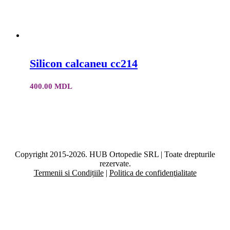
Silicon calcaneu cc214
400.00
MDL
Copyright 2015-2026. HUB Ortopedie SRL | Toate drepturile
rezervate.
Termenii si Condițiile
|
Politica de confidenţialitate
Facebook
YouTube
Instagram
E-
mail: