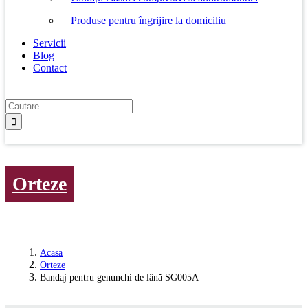
Produse pentru îngrijire la domiciliu
Servicii
Blog
Contact
Cautare...
Orteze
Acasa
Orteze
Bandaj pentru genunchi de lână SG005A