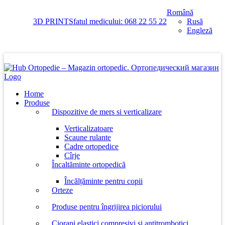
Skip
Română
to
3D PRINT
Sfatul medicului: 068 22 55 22
Rusă
content
Engleză
Home
Produse
Dispozitive de mers si verticalizare
Verticalizatoare
Scaune rulante
Cadre ortopedice
Cîrje
Încaltăminte ortopedică
Încălțăminte pentru copii
Orteze
Produse pentru îngrijirea piciorului
Ciorapi elastici compresivi si antitrombotici