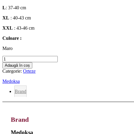
L
: 37-40 cm
XL
: 40-43 cm
XXL
: 43-46 cm
Culoare :
Maro
Cantitate
Bandaj
Adaugă în coș
pentru
Categorie:
Orteze
genunchi
de
Medoksa
lână
SG005A
Brand
Brand
Medoksa