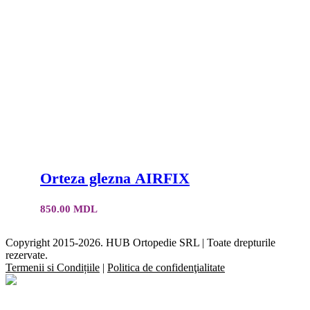
Orteza glezna AIRFIX
850.00
MDL
Copyright 2015-2026. HUB Ortopedie SRL | Toate drepturile
rezervate.
Termenii si Condițiile
|
Politica de confidenţialitate
Facebook
YouTube
Instagram
E-
Close
mail:
Sliding
Bar