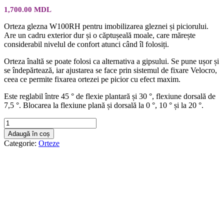
1,700.00
MDL
Orteza glezna W100RH pentru imobilizarea gleznei și piciorului.
Are un cadru exterior dur și o căptușeală moale, care mărește
considerabil nivelul de confort atunci când îl folosiți.
Orteza înaltă se poate folosi ca alternativa a gipsului. Se pune ușor și
se îndepărtează, iar ajustarea se face prin sistemul de fixare Velocro,
ceea ce permite fixarea ortezei pe picior cu efect maxim.
Este reglabil între 45 ° de flexie plantară și 30 °, flexiune dorsală de
7,5 °. Blocarea la flexiune plană și dorsală la 0 °, 10 ° și la 20 °.
Cantitate
Orteza
Adaugă în coș
glezna
Categorie:
Orteze
W100RH