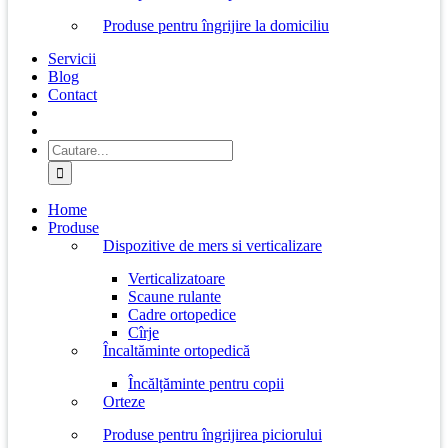
Produse pentru îngrijire la domiciliu
Servicii
Blog
Contact
Cautare...
Home
Produse
Dispozitive de mers si verticalizare
Verticalizatoare
Scaune rulante
Cadre ortopedice
Cîrje
Încaltăminte ortopedică
Încălțăminte pentru copii
Orteze
Produse pentru îngrijirea piciorului