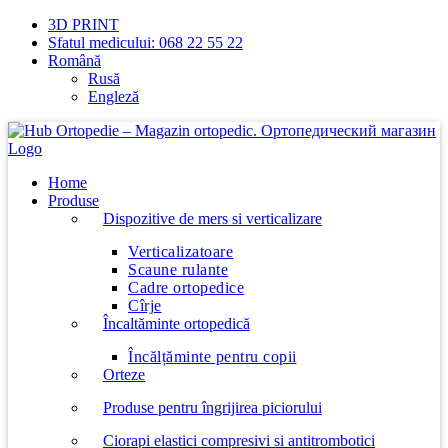
Skip
3D PRINT
to
Sfatul medicului: 068 22 55 22
content
Română
Rusă
Engleză
Home
Produse
Dispozitive de mers si verticalizare
Verticalizatoare
Scaune rulante
Cadre ortopedice
Cîrje
Încaltăminte ortopedică
Încălțăminte pentru copii
Orteze
Produse pentru îngrijirea piciorului
Ciorapi elastici compresivi si antitrombotici