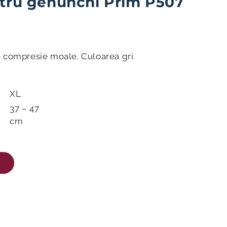
ntru genunchi Prim P507
 compresie moale. Culoarea gri.
XL
37 – 47
cm