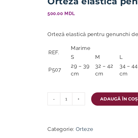
Orteză elastică pe
500.00
MDL
Orteză elastică pentru genunchi de
Marime
REF.
S
M
L
29 – 39
32 – 42
34 – 44
P507
cm
cm
cm
ADAUGĂ ÎN COȘ
Cantitate
Orteză
elastică
pentru
Categorie:
Orteze
genunchi