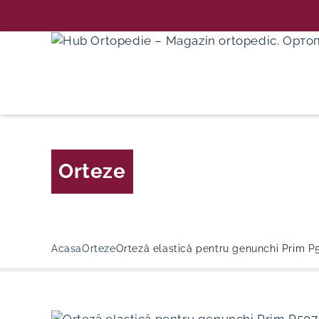
Skip
to
content
Orteze
Acasa
Orteze
Orteză elastică pentru genunchi Prim P