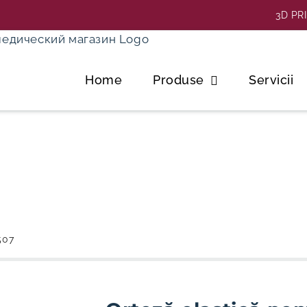
3D PR
Home
Produse
Servicii
507