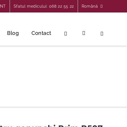
INT
Sfatul medicului: 068 22 55 22
Română
Blog
Contact