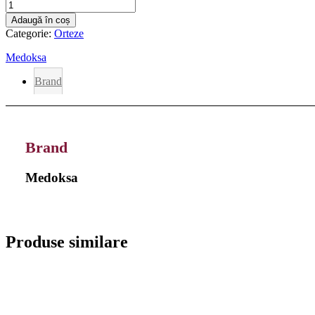
Cantitate
Suport
Adaugă în coș
pentru
Categorie:
Orteze
braț
copii
Medoksa
KP100
(țesătură
Brand
din
plasă)
Brand
Medoksa
Produse similare