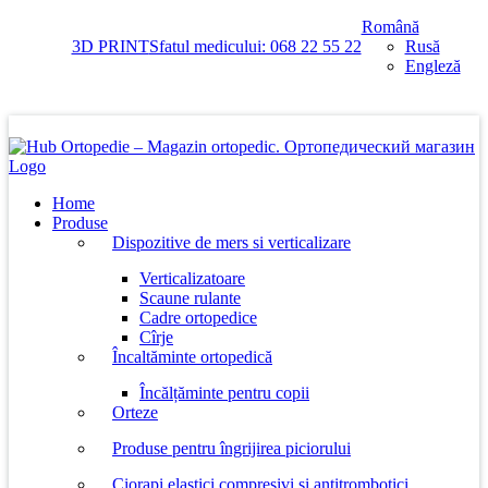
Skip
Română
to
3D PRINT
Sfatul medicului: 068 22 55 22
Rusă
content
Engleză
Home
Produse
Dispozitive de mers si verticalizare
Verticalizatoare
Scaune rulante
Cadre ortopedice
Cîrje
Încaltăminte ortopedică
Încălțăminte pentru copii
Orteze
Produse pentru îngrijirea piciorului
Ciorapi elastici compresivi si antitrombotici