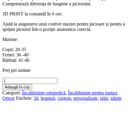
Compensează diferența de lungime a piciorului.
3D PRINT la comandă în 6 ore.
Ajută la asigurarea unui confort maxim pentru picioare și pentru a
sprijini piciorul într-o poziție anatomica corectă.
Marime:
Copii: 20-35
Femei: 36 -40
Bărbați: 41-46
Preț per unitate
Cantitate
3D
Adaugă în coș
PRINT
Categorii:
Încaltăminte ortopedică
,
Încalțăminte pentru maturi
,
Talpă
Orteze
Etichete:
3d
,
branturi
,
custom
,
personalizate
,
talpi
,
talpite
ortopedică
pentru
înălțare
a
piciorului