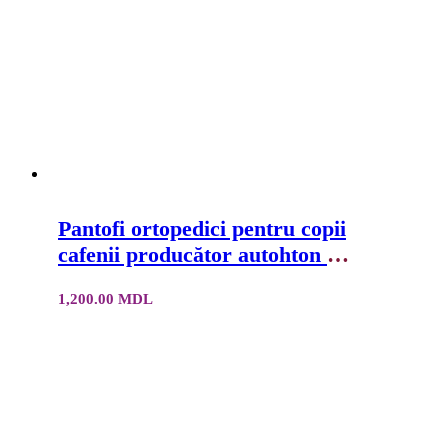
Pantofi ortopedici pentru copii
cafenii producător autohton la
comandă
1,200.00
MDL