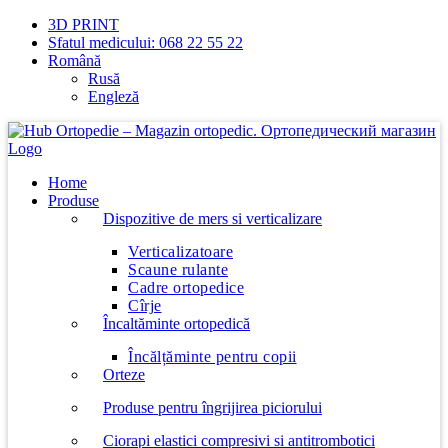
Skip
3D PRINT
to
Sfatul medicului: 068 22 55 22
content
Română
Rusă
Engleză
Home
Produse
Dispozitive de mers si verticalizare
Verticalizatoare
Scaune rulante
Cadre ortopedice
Cîrje
Încaltăminte ortopedică
Încălțăminte pentru copii
Orteze
Produse pentru îngrijirea piciorului
Ciorapi elastici compresivi si antitrombotici