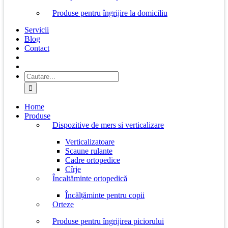
Produse pentru îngrijire la domiciliu
Servicii
Blog
Contact
Cautare...
Home
Produse
Dispozitive de mers si verticalizare
Verticalizatoare
Scaune rulante
Cadre ortopedice
Cîrje
Încaltăminte ortopedică
Încălțăminte pentru copii
Orteze
Produse pentru îngrijirea piciorului