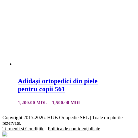
Adidași ortopedici din piele
pentru copii 561
Interval
–
1,200.00
MDL
1,500.00
MDL
de
prețuri:
Copyright 2015-2026. HUB Ortopedie SRL | Toate drepturile
1,200.00 MDL
rezervate.
până
Termenii si Condițiile
|
Politica de confidenţialitate
la
Facebook
YouTube
Instagram
E-
Close
1,500.00 MDL