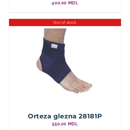
400.00
MDL
Out of stock
Orteza glezna 28181P
550.00
MDL