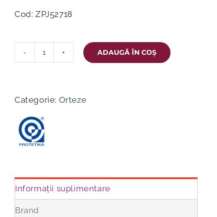
Cod: ZPJ52718
ADAUGĂ ÎN COȘ
Cantitate
Tălpițe
ortopedice
pentru
Categorie:
Orteze
copii
BASIC,
din
piele,
indicate
pentru
talpă
Informații suplimentare
plată
mixtă
Brand