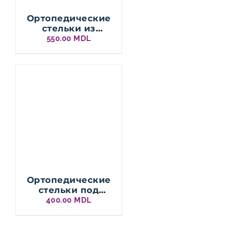
Ортопедические
стельки из
силикона CC209
550.00
MDL
Ортопедические
стельки под
пятку cc211
400.00
MDL