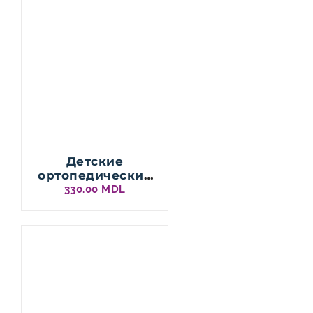
Детские
ортопедические
стельки BASIC
330.00
MDL