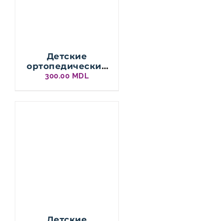
Детские
ортопедические
стельки BASIC
300.00
MDL
для смешанного
плоскостопия
Детские