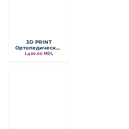
3D PRINT
Ортопедические
стельки для
1,400.00
MDL
детей