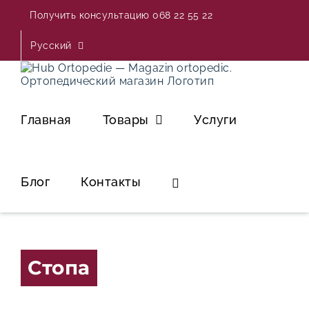
Skip
Получить консультацию 068 22 55 22
to
content
Русский
Главная
Товары
Услуги
Блог
Контакты
Стопа