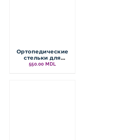
Ортопедические
стельки для
пятки cc212
550.00
MDL