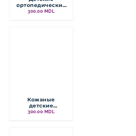
ортопедические
стельки BASIC,
300.00
MDL
Protetika
Кожаные
детские
ортопедические
300.00
MDL
стельки BASIC
для
плоскостопия