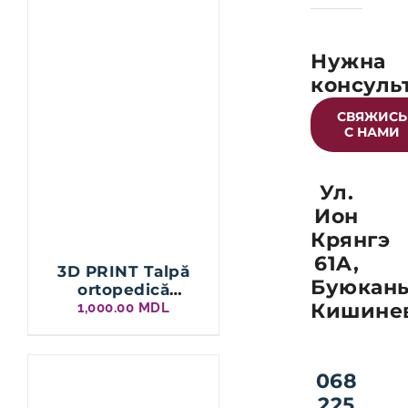
Нужна
консуль
СВЯЖИСЬ
С НАМИ
Ул.
Ион
Крянгэ
61A,
3D PRINT Talpă
Буюканы
ortopedică
pentru înălțare a
Кишине
1,000.00
MDL
piciorului
068
225