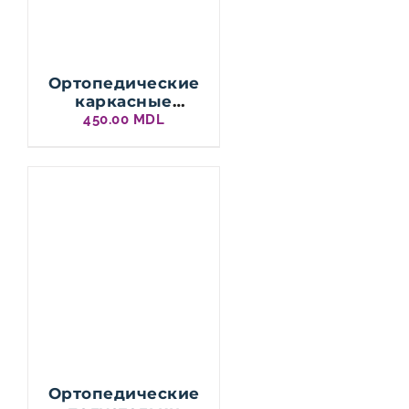
Ортопедические
каркасные
стельки
450.00
MDL
PREMIUM / Typ 1
Ортопедические