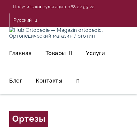
Skip
Получить консультацию 068 22 55 22
to
content
Русский
Главная
Товары
Услуги
Блог
Контакты
Ортезы