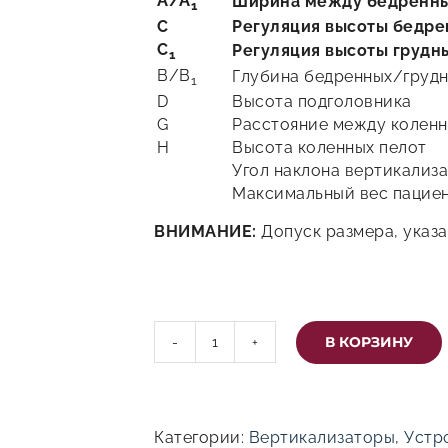
A/A
Ширина между бедренн
1
C
Регуляция
высоты
бедре
C
Регуляция
высоты
грудн
1
B/B
Глубина бедренных/грудн
1
D
Высота подголовника
G
Расстояние между колен
H
Высота коленных пелот
Угол наклона вертикализ
Максимальный вес пацие
ВНИМАНИЕ:
Допуск размера, указан
В КОРЗИНУ
Количество
товара
Вертикализатор
КОТЕНОК
II
Категории:
Вертикализаторы
,
Устр
ИНВЕНТО