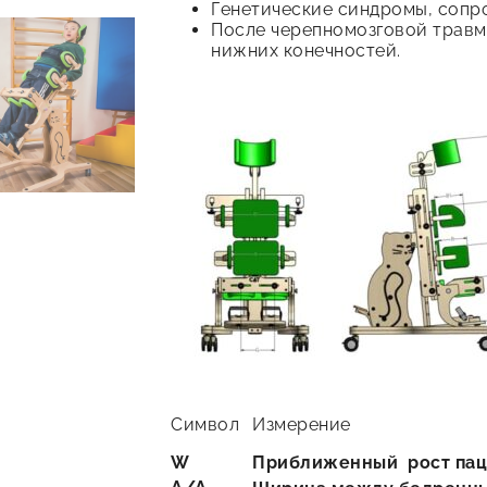
Генетические синдромы, сопр
После черепномозговой травмы
нижних конечностей.
Символ
Измерение
W
Приближенный
рост
пац