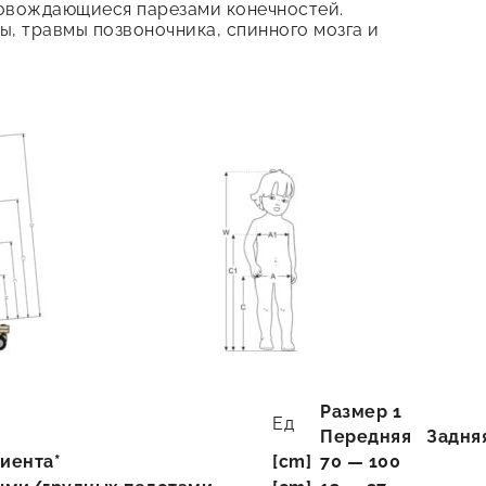
овождающиеся парезами конечностей.
, травмы позвоночника, спинного мозга и
Pазмер 1
Ед
Передняя
Задня
иента*
[cm]
70 — 100