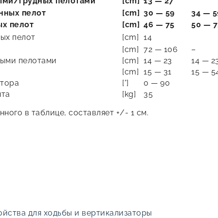
ыми/
грудных
пелотами
[cm]
13 — 27
нных
пелот
[cm]
30 — 59
34 — 5
ых
пелот
[cm]
46 — 75
50 — 7
ых пелот
[cm]
14
[cm]
72 — 106
–
ными пелотами
[cm]
14 — 23
14 — 2
[cm]
15 — 31
15 — 5
атора
[°]
0 — 90
нта
[kg]
35
ного в таблице, составляет +/- 1 см.
ойства для ходьбы и вертикализаторы