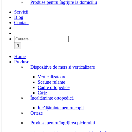
Produse pentru îngrijire la domiciliu
Servicii
Blog
Contact
Cautare...
Home
Produse
Dispozitive de mers si verticalizare
Verticalizatoare
Scaune rulante
Cadre ortopedice
Cîrje
Încaltăminte ortopedică
Încălțăminte pentru copii
Orteze
Produse pentru îngrijirea piciorului