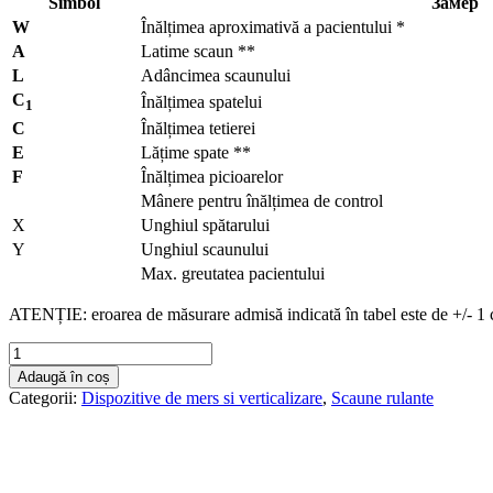
Simbol
Замер
W
Înălțimea aproximativă a pacientului *
A
Latime scaun **
L
Adâncimea scaunului
C
Înălțimea spatelui
1
C
Înălțimea tetierei
E
Lățime spate **
F
Înălțimea picioarelor
Mânere pentru înălțimea de control
X
Unghiul spătarului
Y
Unghiul scaunului
Max. greutatea pacientului
ATENȚIE: eroarea de măsurare admisă indicată în tabel este de +/- 1
Cantitate
MAMALU
Adaugă în coș
-
Categorii:
Dispozitive de mers si verticalizare
,
Scaune rulante
Cărucior
special