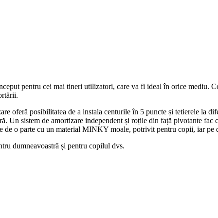
put pentru cei mai tineri utilizatori, care va fi ideal în orice mediu. C
rtării.
ră posibilitatea de a instala centurile în 5 puncte și tetierele la difer
e pură. Un sistem de amortizare independent și roțile din față pivotant
 pe de o parte cu un material MINKY moale, potrivit pentru copii, iar pe
ru dumneavoastră și pentru copilul dvs.