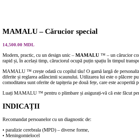
MAMALU – Cărucior special
14,500.00
MDL
Modern, practic, cu un design unic –
MAMALU
™ – un cărucior conce
rapid și, în același timp, căruciorul ocupă puțin spațiu în timpul transpo
MAMALU ™ crește odată cu copilul tău! O gamă largă de personalizare ofe
diferite și reglarea adâncimii scaunului. Utilizarea lui este o plăcer
comoditatea sunt oferite de tapițeria pe două fețe, care este acoperită
Luați MAMALU ™ pentru o plimbare și asigurați-vă că este făcut pent
INDICAȚII
Recomandat persoanelor cu un diagnostic de:
• paralizie cerebrala (MPD) – diverse forme,
• Meningomielocel