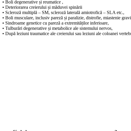
• Boli degenerative și reumatice ,
• Deteriorarea creierului și măduvei spinării
• Scleroză multiplă – SM, scleroză laterală amiotrofică – SLA etc.,
• Boli musculare, inclusiv pareză și paralizie, distrofie, miastenie gravi
• Sindroame genetice cu pareză a extremităților inferioare,
• Tulburări degenerative și metabolice ale sistemului nervos,
• După leziuni traumatice ale creierului sau leziuni ale coloanei vertebr