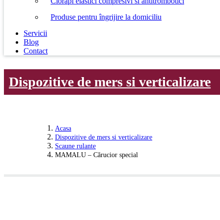
Ciorapi elastici compresivi si antitrombotici
Produse pentru îngrijire la domiciliu
Servicii
Blog
Contact
Dispozitive de mers si verticalizare
Acasa
Dispozitive de mers si verticalizare
Scaune rulante
MAMALU – Cărucior special