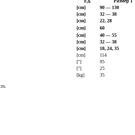
Ед.
Размер 1
[cm]
90 — 130
[cm]
32 — 38
[cm]
22, 28
[cm]
60
[cm]
40 — 55
[cm]
32 — 38
[cm]
18, 24, 35
[cm]
114
[°]
95
[°]
25
[kg]
35
 cm.