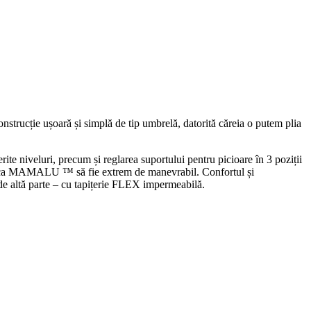
onstrucție ușoară și simplă de tip umbrelă, datorită căreia o putem plia
ite niveluri, precum și reglarea suportului pentru picioare în 3 poziții
e fac ca MAMALU ™ să fie extrem de manevrabil. Confortul și
 de altă parte – cu tapițerie FLEX impermeabilă.