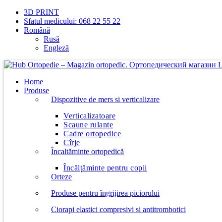
Skip
3D PRINT
to
Sfatul medicului: 068 22 55 22
content
Română
Rusă
Engleză
Home
Produse
Dispozitive de mers si verticalizare
Verticalizatoare
Scaune rulante
Cadre ortopedice
Cîrje
Încaltăminte ortopedică
Încălțăminte pentru copii
Orteze
Produse pentru îngrijirea piciorului
Ciorapi elastici compresivi si antitrombotici