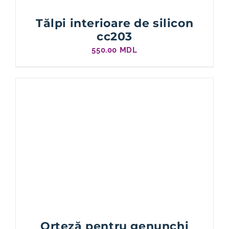
Tălpi interioare de silicon
cc203
550.00
MDL
Orteză pentru genunchi