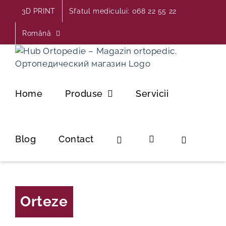
Skip
3D PRINT
Sfatul medicului: 068 22 55 22
to
content
Română
Home
Produse
Servicii
Blog
Contact
Orteze